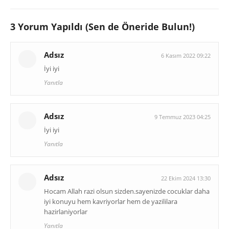
3 Yorum Yapıldı (Sen de Öneride Bulun!)
Adsız
6 Kasım 2022 09:22
İyi iyi
Yanıtla
Adsız
9 Temmuz 2023 04:25
İyi iyi
Yanıtla
Adsız
22 Ekim 2024 13:30
Hocam Allah razi olsun sizden.sayenizde cocuklar daha
iyi konuyu hem kavriyorlar hem de yazililara
hazirlaniyorlar
Yanıtla