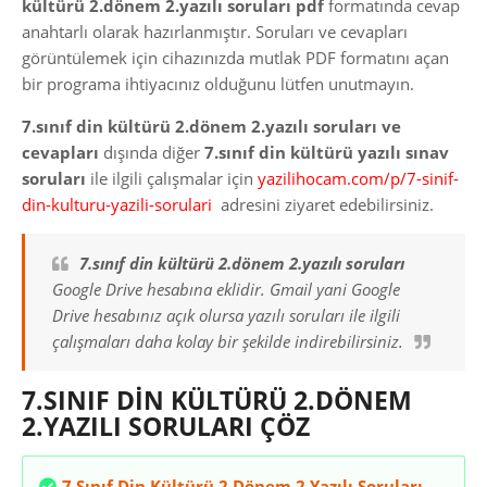
kültürü 2.dönem 2.yazılı soruları pdf
formatında cevap
anahtarlı olarak hazırlanmıştır. Soruları ve cevapları
görüntülemek için cihazınızda mutlak PDF formatını açan
bir programa ihtiyacınız olduğunu lütfen unutmayın.
7.sınıf din kültürü 2.dönem 2.yazılı soruları ve
cevapları
dışında diğer
7.sınıf din kültürü yazılı sınav
soruları
ile ilgili çalışmalar için
yazilihocam.com/p/7-sinif-
din-kulturu-yazili-sorulari
adresini ziyaret edebilirsiniz.
7.sınıf din kültürü
2.dönem 2.yazılı soruları
Google Drive hesabına eklidir. Gmail yani Google
Drive hesabınız açık olursa yazılı soruları ile ilgili
çalışmaları daha kolay bir şekilde indirebilirsiniz.
7.SINIF DİN KÜLTÜRÜ 2.DÖNEM
2.YAZILI SORULARI ÇÖZ
7.Sınıf Din Kültürü 2.Dönem 2.Yazılı Soruları