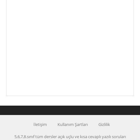
İletişim
Kullanım Şartları
Gizlilik
5,6,7,8.sınıf tüm dersler açık uçlu ve kısa cevaplı yazılı soruları