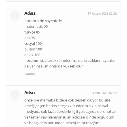
Adsız
17 Kasım 2023 02:28
hocam sizin sayenizde
matematik 90
türkçe 85
din 96
sosyal 100
bilişim 100
ahlak 100
hocamm size tesekkür ederim... daha acıklanmayanlar
da var insallah onlarda yüksek olur
Yanıtla
Adsız
1 Aralık 2023 02:32
öncelikle merhaba bizlere çok destek oluyor bu site
emeği geçen herkeze teşekkür ederim.lakin sosyal
medyada çok fazla derslerle ilgili çok sayıda ders notları
ve testler yayınlanıyor şu an açıkçası içinde boğuldum
ve hangi ders notundan nereyi çalıştıracağımı