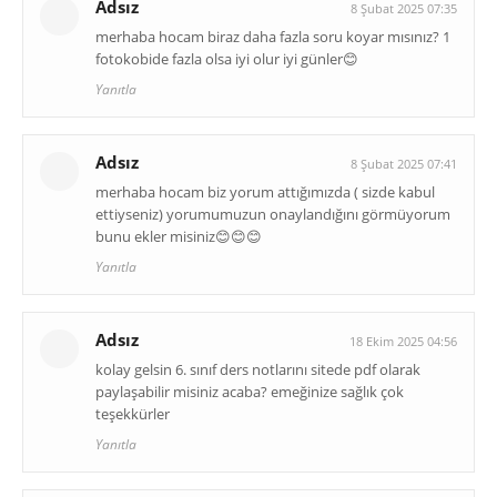
Adsız
8 Şubat 2025 07:35
merhaba hocam biraz daha fazla soru koyar mısınız? 1
fotokobide fazla olsa iyi olur iyi günler😊
Yanıtla
Adsız
8 Şubat 2025 07:41
merhaba hocam biz yorum attığımızda ( sizde kabul
ettiyseniz) yorumumuzun onaylandığını görmüyorum
bunu ekler misiniz😊😊😊
Yanıtla
Adsız
18 Ekim 2025 04:56
kolay gelsin 6. sınıf ders notlarını sitede pdf olarak
paylaşabilir misiniz acaba? emeğinize sağlık çok
teşekkürler
Yanıtla