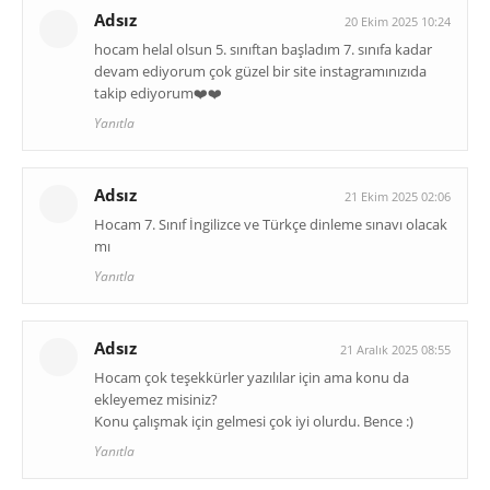
Adsız
20 Ekim 2025 10:24
hocam helal olsun 5. sınıftan başladım 7. sınıfa kadar
devam ediyorum çok güzel bir site instagramınızıda
takip ediyorum❤️❤️
Yanıtla
Adsız
21 Ekim 2025 02:06
Hocam 7. Sınıf İngilizce ve Türkçe dinleme sınavı olacak
mı
Yanıtla
Adsız
21 Aralık 2025 08:55
Hocam çok teşekkürler yazılılar için ama konu da
ekleyemez misiniz?
Konu çalışmak için gelmesi çok iyi olurdu. Bence :)
Yanıtla