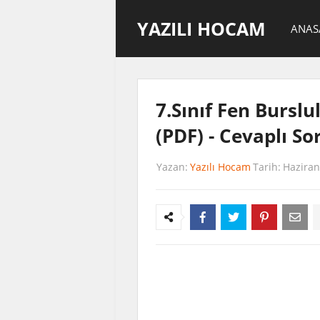
YAZILI HOCAM
ANAS
7.Sınıf Fen Bursl
(PDF) - Cevaplı So
Yazan:
Yazılı Hocam
Tarih:
Haziran