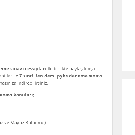
neme sınavı cevapları
ile birlikte paylaşılmıştır
ntılar ile
7.sınıf fen dersi pybs deneme sınavı
ihazınıza indirebilirsiniz.
sınavı konuları;
oz ve Mayoz Bölünme)