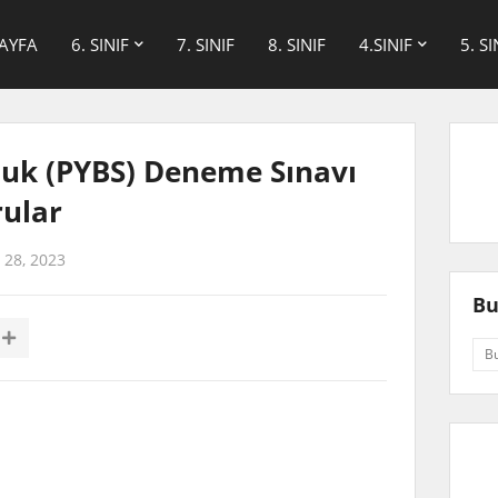
AYFA
6. SINIF
7. SINIF
8. SINIF
4.SINIF
5. SI
uluk (PYBS) Deneme Sınavı
rular
 28, 2023
Bu